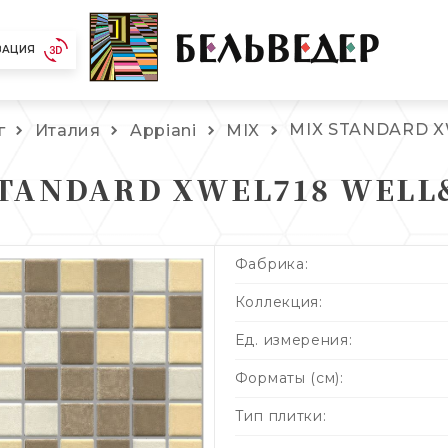
ЗАЦИЯ
MIX STANDARD 
г
Италия
Appiani
MIX
STANDARD XWEL718 WELL
Фабрика:
Коллекция:
Ед. измерения:
Форматы (см):
Тип плитки: