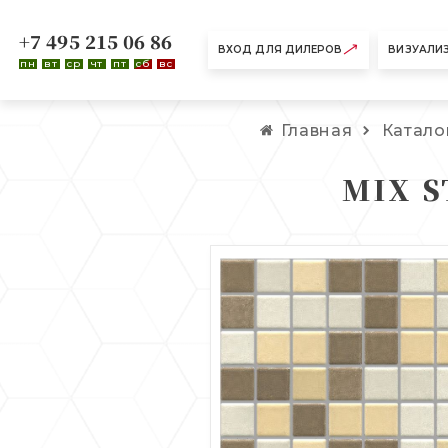
+7 495 215 06 86
ВХОД ДЛЯ ДИЛЕРОВ
ВИЗУАЛИ
пн
вт
ср
чт
пт
сб
вс
Главная
Катало
MIX 