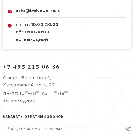
info@belveder-e.ru
пн-пт: 10:00-20:00
сб: 11:00-18:00
вс: выходной
121165, г. Москва,
121165, г. Москва,
Кутузовский пр-т, 26
+7 495 215 06 86
Берсеневский переулок, 3/10с7
+7 495 215 06 86
Салон “Бельведер”,
+7 495 477 45 43
Кутузовский пр-т, 26
info@belveder-e.ru
пн-пт: 10
-20
, сб: 11
-18
,
00
00
00
00
info@belveder-e.ru
вс: выходной
пн-пт: 10:00-20:00
пн-пт: 10:00-19:00
сб, вс: выходной
сб: выходной
ЗАКАЗАТЬ ОБРАТНЫЙ ЗВОНОК:
вс: выходной