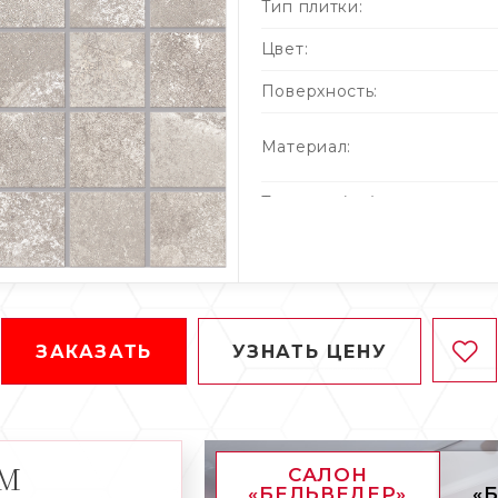
Тип плитки:
Цвет:
Поверхность:
Материал:
Толщина (мм):
Кол-во штук в упаковке:
Кол-во м² в упаковке:
Вес упаковки (кг):
ЗАКАЗАТЬ
УЗНАТЬ ЦЕНУ
АМ
САЛОН
«БЕЛЬВЕДЕР»
«