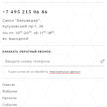
121165, г. Москва,
121165, г. Москва,
Кутузовский пр-т, 26
+7 495 215 06 86
Берсеневский переулок, 3/10с7
+7 495 215 06 86
Салон “Бельведер”,
+7 495 477 45 43
Кутузовский пр-т, 26
info@belveder-e.ru
пн-пт: 10
-20
, сб: 11
-18
,
00
00
00
00
info@belveder-e.ru
вс: выходной
пн-пт: 10:00-20:00
пн-пт: 10:00-19:00
сб, вс: выходной
сб: выходной
ЗАКАЗАТЬ ОБРАТНЫЙ ЗВОНОК:
вс: выходной
Я даю согласие на обработку
персональных данных
Главная
Фабрики
Проекты
События