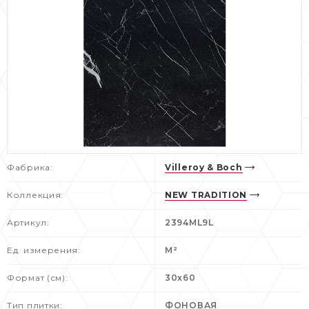
Фабрика:
Villeroy & Boch
Коллекция:
NEW TRADITION
Артикул:
2394ML9L
Ед. измерения:
М²
Формат (см):
30x60
Тип плитки:
ФОНОВАЯ