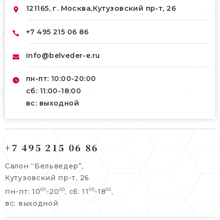
121165, г. Москва,
Кутузовский пр-т, 26
+7 495 215 06 86
info@belveder-e.ru
пн-пт: 10:00-20:00
сб: 11:00-18:00
вс: выходной
121165, г. Москва,
121165, г. Москва,
Кутузовский пр-т, 26
+7 495 215 06 86
Берсеневский переулок, 3/10с7
+7 495 215 06 86
Салон “Бельведер”,
+7 495 477 45 43
Кутузовский пр-т, 26
info@belveder-e.ru
пн-пт: 10
-20
, сб: 11
-18
,
00
00
00
00
info@belveder-e.ru
вс: выходной
пн-пт: 10:00-20:00
пн-пт: 10:00-19:00
сб, вс: выходной