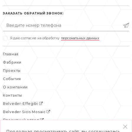
пн-пт: 10:00-19:00
сб, вс: выходной
сб: выходной
ЗАКАЗАТЬ ОБРАТНЫЙ ЗВОНОК:
вс: выходной
Я даю согласие на обработку
персональных данных
Главная
Фабрики
Проекты
События
О компании
Контакты
Belveder-Effegibi
Belveder Sicis Mosaic
Проектный отдел
Продолжая просматривать сайт, вы соглашаетесь