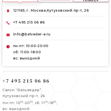
121165, г. Москва,
Кутузовский пр-т, 26
+7 495 215 06 86
info@belveder-e.ru
пн-пт: 10:00-20:00
сб: 11:00-18:00
вс: выходной
121165, г. Москва,
121165, г. Москва,
Кутузовский пр-т, 26
+7 495 215 06 86
Берсеневский переулок, 3/10с7
+7 495 215 06 86
Салон “Бельведер”,
+7 495 477 45 43
Кутузовский пр-т, 26
info@belveder-e.ru
пн-пт: 10
-20
, сб: 11
-18
,
00
00
00
00
info@belveder-e.ru
вс: выходной
пн-пт: 10:00-20:00