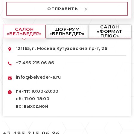
ОТПРАВИТЬ
САЛОН
САЛОН
ШОУ-РУМ
«ФОРМАТ
«БЕЛЬВЕДЕР»
«БЕЛЬВЕДЕР»
ПЛЮС»
121165, г. Москва,
Кутузовский пр-т, 26
+7 495 215 06 86
info@belveder-e.ru
пн-пт: 10:00-20:00
сб: 11:00-18:00
вс: выходной
121165, г. Москва,
121165, г. Москва,
Кутузовский пр-т, 26
+7 495 215 06 86
Берсеневский переулок, 3/10с7