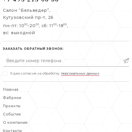
+7 495 215 06 86
Салон “Бельведер”,
+7 495 477 45 43
Кутузовский пр-т, 26
info@belveder-e.ru
пн-пт: 10
-20
, сб: 11
-18
,
00
00
00
00
info@belveder-e.ru
вс: выходной
пн-пт: 10:00-20:00
пн-пт: 10:00-19:00
сб, вс: выходной
сб: выходной
ЗАКАЗАТЬ ОБРАТНЫЙ ЗВОНОК:
вс: выходной
Я даю согласие на обработку
персональных данных
Главная
Фабрики
Проекты
События
О компании
Контакты