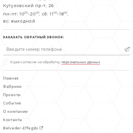
+7 495 477 45 43
Кутузовский пр-т, 26
info@belveder-e.ru
пн-пт: 10
-20
, сб: 11
-18
,
00
00
00
00
info@belveder-e.ru
вс: выходной
пн-пт: 10:00-20:00
пн-пт: 10:00-19:00
сб, вс: выходной
сб: выходной
ЗАКАЗАТЬ ОБРАТНЫЙ ЗВОНОК:
вс: выходной
Я даю согласие на обработку
персональных данных
Главная
Фабрики
Проекты
События
О компании
Контакты
Belveder-Effegibi