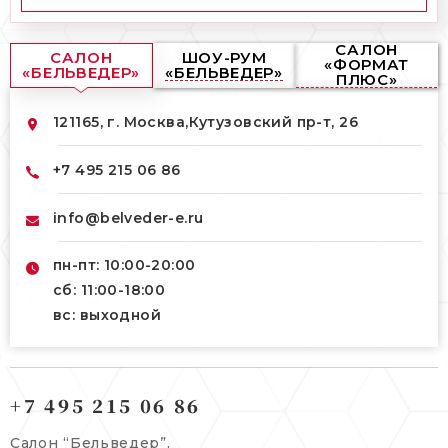
САЛОН
САЛОН
ШОУ-РУМ
«ФОРМАТ
«БЕЛЬВЕДЕР»
«БЕЛЬВЕДЕР»
ПЛЮС»
121165, г. Москва,
Кутузовский пр-т, 26
+7 495 215 06 86
info@belveder-e.ru
пн-пт: 10:00-20:00
сб: 11:00-18:00
вс: выходной
121165, г. Москва,
121165, г. Москва,
Кутузовский пр-т, 26
+7 495 215 06 86
Берсеневский переулок, 3/10с7
+7 495 215 06 86
Салон “Бельведер”,