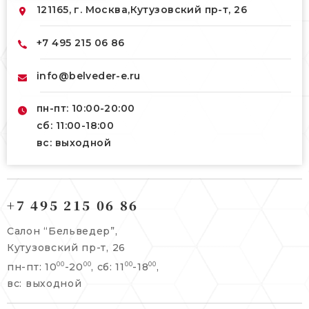
121165, г. Москва,
Кутузовский пр-т, 26
+7 495 215 06 86
info@belveder-e.ru
пн-пт: 10:00-20:00
сб: 11:00-18:00
вс: выходной
121165, г. Москва,
121165, г. Москва,
Кутузовский пр-т, 26
+7 495 215 06 86
Берсеневский переулок, 3/10с7
+7 495 215 06 86
Салон “Бельведер”,
+7 495 477 45 43
Кутузовский пр-т, 26
info@belveder-e.ru
пн-пт: 10
-20
, сб: 11
-18
,
00
00
00
00
info@belveder-e.ru
вс: выходной
пн-пт: 10:00-20:00
пн-пт: 10:00-19:00
сб, вс: выходной