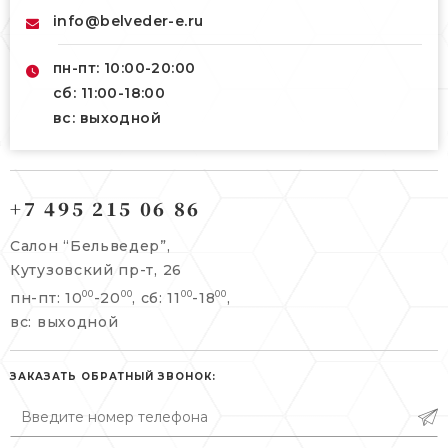
info@belveder-e.ru
пн-пт: 10:00-20:00
сб: 11:00-18:00
вс: выходной
121165, г. Москва,
121165, г. Москва,
Кутузовский пр-т, 26
+7 495 215 06 86
Берсеневский переулок, 3/10с7
+7 495 215 06 86
Салон “Бельведер”,
+7 495 477 45 43
Кутузовский пр-т, 26
info@belveder-e.ru
пн-пт: 10
-20
, сб: 11
-18
,
00
00
00
00
info@belveder-e.ru
вс: выходной
пн-пт: 10:00-20:00
пн-пт: 10:00-19:00
сб, вс: выходной
сб: выходной
ЗАКАЗАТЬ ОБРАТНЫЙ ЗВОНОК:
вс: выходной