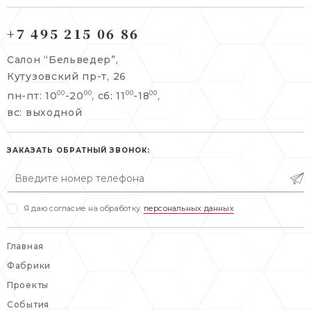
121165, г. Москва,
121165, г. Москва,
Кутузовский пр-т, 26
+7 495 215 06 86
Берсеневский переулок, 3/10с7
+7 495 215 06 86
Салон “Бельведер”,
+7 495 477 45 43
Кутузовский пр-т, 26
info@belveder-e.ru
пн-пт: 10
-20
, сб: 11
-18
,
00
00
00
00
info@belveder-e.ru
вс: выходной
пн-пт: 10:00-20:00
пн-пт: 10:00-19:00
сб, вс: выходной
сб: выходной
ЗАКАЗАТЬ ОБРАТНЫЙ ЗВОНОК:
вс: выходной
Я даю согласие на обработку
персональных данных
Главная
Фабрики
Проекты
События