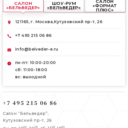
САЛОН
САЛОН
ШОУ-РУМ
«ФОРМАТ
«БЕЛЬВЕДЕР»
«БЕЛЬВЕДЕР»
ПЛЮС»
121165, г. Москва,
Кутузовский пр-т, 26
+7 495 215 06 86
info@belveder-e.ru
пн-пт: 10:00-20:00
сб: 11:00-18:00
вс: выходной
121165, г. Москва,
121165, г. Москва,
Кутузовский пр-т, 26
+7 495 215 06 86
Берсеневский переулок, 3/10с7
+7 495 215 06 86
Салон “Бельведер”,
+7 495 477 45 43
Кутузовский пр-т, 26
info@belveder-e.ru
00
00
00
00