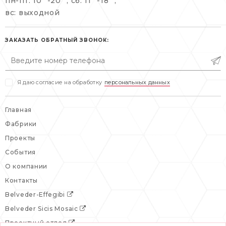
пн-пт: 10
-20
, сб: 11
-18
,
info@belveder-e.ru
вс: выходной
пн-пт: 10:00-20:00
пн-пт: 10:00-19:00
сб, вс: выходной
сб: выходной
ЗАКАЗАТЬ ОБРАТНЫЙ ЗВОНОК:
вс: выходной
Я даю согласие на обработку
персональных данных
Главная
Фабрики
Проекты
События
О компании
Контакты
Belveder-Effegibi
Belveder Sicis Mosaic
Проектный отдел