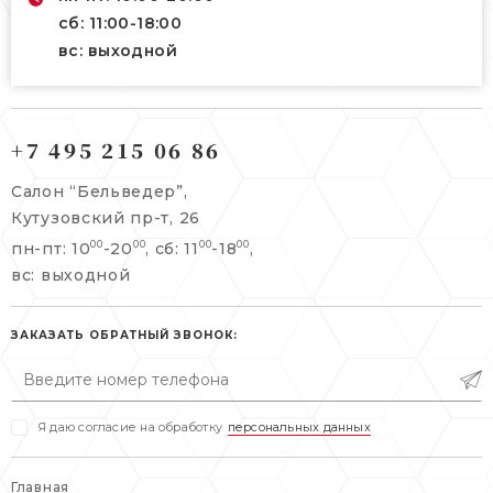
сб: 11:00-18:00
вс: выходной
121165, г. Москва,
121165, г. Москва,
Кутузовский пр-т, 26
+7 495 215 06 86
Берсеневский переулок, 3/10с7
+7 495 215 06 86
Салон “Бельведер”,
+7 495 477 45 43
Кутузовский пр-т, 26
info@belveder-e.ru
пн-пт: 10
-20
, сб: 11
-18
,
00
00
00
00
info@belveder-e.ru
вс: выходной
пн-пт: 10:00-20:00
пн-пт: 10:00-19:00
сб, вс: выходной
сб: выходной
ЗАКАЗАТЬ ОБРАТНЫЙ ЗВОНОК:
вс: выходной
Я даю согласие на обработку
персональных данных
Главная