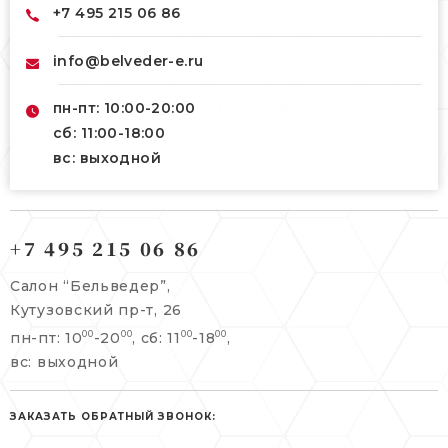
+7 495 215 06 86
info@belveder-e.ru
пн-пт: 10:00-20:00
сб: 11:00-18:00
вс: выходной
121165, г. Москва,
121165, г. Москва,
Кутузовский пр-т, 26
+7 495 215 06 86
Берсеневский переулок, 3/10с7
+7 495 215 06 86
Салон “Бельведер”,
+7 495 477 45 43
Кутузовский пр-т, 26
info@belveder-e.ru
пн-пт: 10
-20
, сб: 11
-18
,
00
00
00
00
info@belveder-e.ru
вс: выходной
пн-пт: 10:00-20:00
пн-пт: 10:00-19:00
сб, вс: выходной
сб: выходной
ЗАКАЗАТЬ ОБРАТНЫЙ ЗВОНОК:
вс: выходной