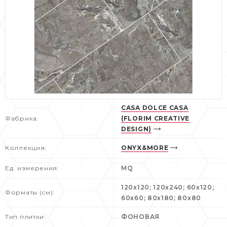
CASA DOLCE CASA
Фабрика:
(FLORIM CREATIVE
DESIGN)
Коллекция:
ONYX&MORE
Ед. измерения:
MQ
120х120; 120х240; 60х120;
Форматы (см):
60х60; 80х180; 80х80
Тип плитки:
ФОНОВАЯ