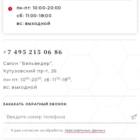
пн-пт: 10:00-20:00
сб: 11:00-18:00
вс: выходной
121165, г. Москва,
121165, г. Москва,
Кутузовский пр-т, 26
+7 495 215 06 86
Берсеневский переулок, 3/10с7
+7 495 215 06 86
Салон “Бельведер”,
+7 495 477 45 43
Кутузовский пр-т, 26
info@belveder-e.ru
пн-пт: 10
-20
, сб: 11
-18
,
00
00
00
00
info@belveder-e.ru
вс: выходной
пн-пт: 10:00-20:00
пн-пт: 10:00-19:00
сб, вс: выходной
сб: выходной
ЗАКАЗАТЬ ОБРАТНЫЙ ЗВОНОК:
вс: выходной
Я даю согласие на обработку
персональных данных