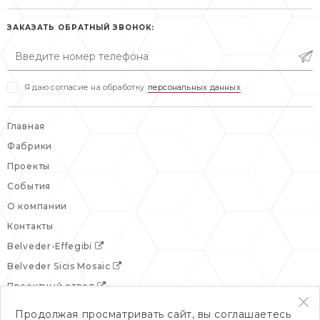
пн-пт: 10:00-19:00
сб, вс: выходной
сб: выходной
ЗАКАЗАТЬ ОБРАТНЫЙ ЗВОНОК:
вс: выходной
Я даю согласие на обработку
персональных данных
Главная
Фабрики
Проекты
События
О компании
Контакты
Belveder-Effegibi
Belveder Sicis Mosaic
Проектный отдел
Продолжая просматривать сайт, вы соглашаетесь