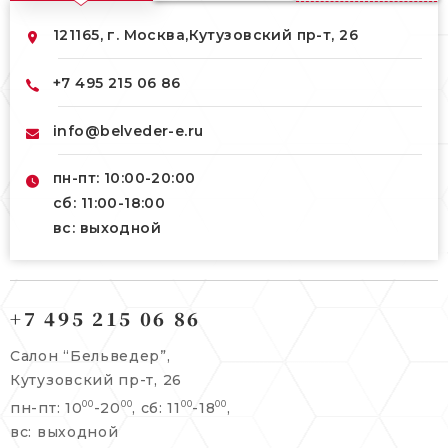
121165, г. Москва,
Кутузовский пр-т, 26
+7 495 215 06 86
info@belveder-e.ru
пн-пт: 10:00-20:00
сб: 11:00-18:00
вс: выходной
121165, г. Москва,
121165, г. Москва,
Кутузовский пр-т, 26
+7 495 215 06 86
Берсеневский переулок, 3/10с7
+7 495 215 06 86
Салон “Бельведер”,
+7 495 477 45 43
Кутузовский пр-т, 26
info@belveder-e.ru
пн-пт: 10
-20
, сб: 11
-18
,
00
00
00
00
info@belveder-e.ru
вс: выходной
пн-пт: 10:00-20:00