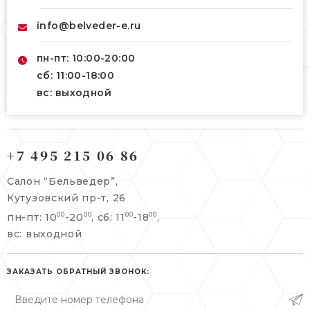
info@belveder-e.ru
пн-пт: 10:00-20:00
сб: 11:00-18:00
вс: выходной
121165, г. Москва,
121165, г. Москва,
Кутузовский пр-т, 26
+7 495 215 06 86
Берсеневский переулок, 3/10с7
+7 495 215 06 86
Салон “Бельведер”,
+7 495 477 45 43
Кутузовский пр-т, 26
info@belveder-e.ru
пн-пт: 10
-20
, сб: 11
-18
,
00
00
00
00
info@belveder-e.ru
вс: выходной
пн-пт: 10:00-20:00
пн-пт: 10:00-19:00
сб, вс: выходной
сб: выходной
ЗАКАЗАТЬ ОБРАТНЫЙ ЗВОНОК:
вс: выходной