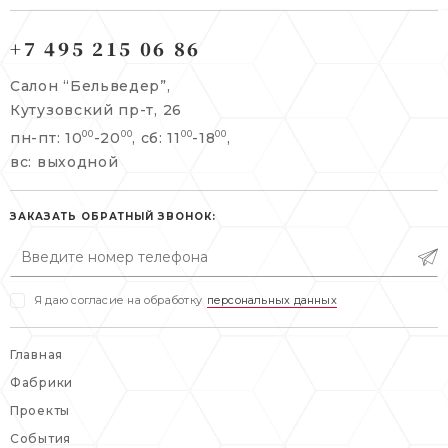
121165, г. Москва,
121165, г. Москва,
Кутузовский пр-т, 26
+7 495 215 06 86
Берсеневский переулок, 3/10с7
+7 495 215 06 86
Салон “Бельведер”,
+7 495 477 45 43
Кутузовский пр-т, 26
info@belveder-e.ru
пн-пт: 10
-20
, сб: 11
-18
,
00
00
00
00
info@belveder-e.ru
вс: выходной
пн-пт: 10:00-20:00
пн-пт: 10:00-19:00
сб, вс: выходной
сб: выходной
ЗАКАЗАТЬ ОБРАТНЫЙ ЗВОНОК:
вс: выходной
Я даю согласие на обработку
персональных данных
Главная
Фабрики
Проекты
События