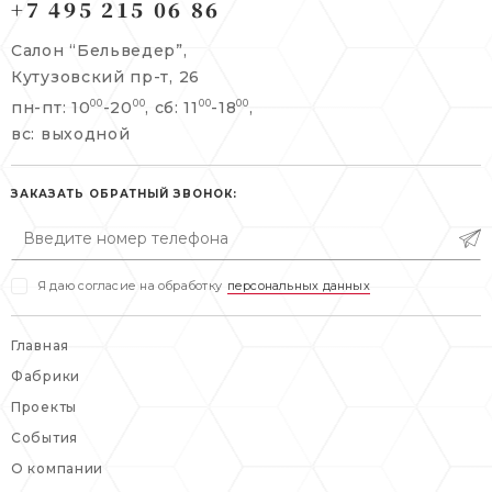
+7 495 215 06 86
Берсеневский переулок, 3/10с7
+7 495 215 06 86
Салон “Бельведер”,
+7 495 477 45 43
Кутузовский пр-т, 26
info@belveder-e.ru
пн-пт: 10
-20
, сб: 11
-18
,
00
00
00
00
info@belveder-e.ru
вс: выходной
пн-пт: 10:00-20:00
пн-пт: 10:00-19:00
сб, вс: выходной
сб: выходной
ЗАКАЗАТЬ ОБРАТНЫЙ ЗВОНОК:
вс: выходной
Я даю согласие на обработку
персональных данных
Главная
Фабрики
Проекты
События
О компании