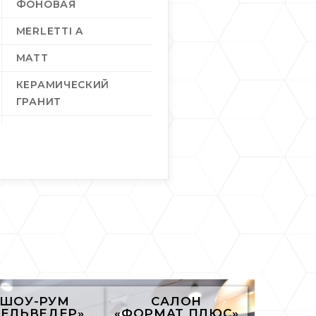
ФОНОВАЯ
MERLETTI A
MATT
КЕРАМИЧЕСКИЙ
ГРАНИТ
НАСТЕННАЯ
6
1
3
15
ШОУ-РУМ
САЛОН
БЕЛЬВЕДЕР»
«ФОРМАТ ПЛЮС»