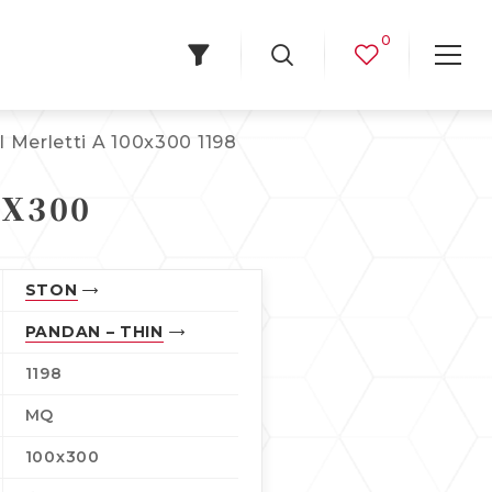
0
l Merletti A 100x300 1198
0X300
STON
PANDAN – THIN
1198
MQ
100x300