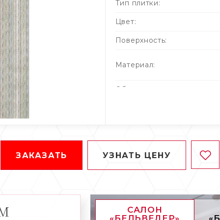
Тип плитки:
Цвет:
Поверхность:
Материал:
Область применения:
Толщина (мм):
Кол-во штук в упаковке:
Кол-во м² в упаковке:
ЗАКАЗАТЬ
УЗНАТЬ ЦЕНУ
Вес упаковки (кг):
АМ
САЛОН
«БЕЛЬВЕДЕР»
«