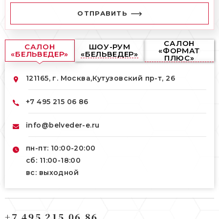
ОТПРАВИТЬ
САЛОН
САЛОН
ШОУ-РУМ
«ФОРМАТ
«БЕЛЬВЕДЕР»
«БЕЛЬВЕДЕР»
ПЛЮС»
121165, г. Москва,
Кутузовский пр-т, 26
+7 495 215 06 86
info@belveder-e.ru
пн-пт: 10:00-20:00
сб: 11:00-18:00
вс: выходной
121165, г. Москва,
121165, г. Москва,
Кутузовский пр-т, 26
+7 495 215 06 86
Берсеневский переулок, 3/10с7