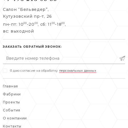
+7 495 215 06 86
Салон “Бельведер”,
+7 495 477 45 43
Кутузовский пр-т, 26
info@belveder-e.ru
пн-пт: 10
-20
, сб: 11
-18
,
00
00
00
00
info@belveder-e.ru
вс: выходной
пн-пт: 10:00-20:00
пн-пт: 10:00-19:00
сб, вс: выходной
сб: выходной
ЗАКАЗАТЬ ОБРАТНЫЙ ЗВОНОК:
вс: выходной
Я даю согласие на обработку
персональных данных
Главная
Фабрики
Проекты
События
О компании
Контакты