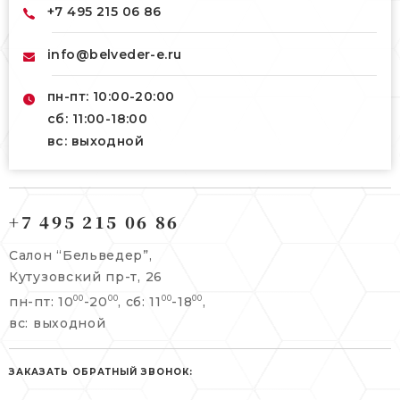
+7 495 215 06 86
info@belveder-e.ru
пн-пт: 10:00-20:00
сб: 11:00-18:00
вс: выходной
121165, г. Москва,
121165, г. Москва,
Кутузовский пр-т, 26
+7 495 215 06 86
Берсеневский переулок, 3/10с7
+7 495 215 06 86
Салон “Бельведер”,
+7 495 477 45 43
Кутузовский пр-т, 26
info@belveder-e.ru
пн-пт: 10
-20
, сб: 11
-18
,
00
00
00
00
info@belveder-e.ru
вс: выходной
пн-пт: 10:00-20:00
пн-пт: 10:00-19:00
сб, вс: выходной
сб: выходной
ЗАКАЗАТЬ ОБРАТНЫЙ ЗВОНОК:
вс: выходной