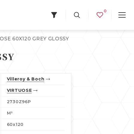
0
OSE 60X120 GREY GLOSSY
SSY
Villeroy & Boch
VIRTUOSE
2730Z96P
М²
60x120