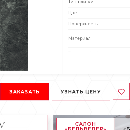
Тип плитки:
Цвет:
Поверхность:
Материал:
Толщина (мм):
Кол-во штук в упаковке:
Кол-во м² в упаковке:
Вес упаковки (кг):
ЗАКАЗАТЬ
УЗНАТЬ ЦЕНУ
АМ
САЛОН
«БЕЛЬВЕДЕР»
«