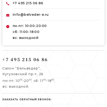
+7 495 215 06 86
info@belveder-e.ru
пн-пт: 10:00-20:00
сб: 11:00-18:00
вс: выходной
121165, г. Москва,
121165, г. Москва,
Кутузовский пр-т, 26
+7 495 215 06 86
Берсеневский переулок, 3/10с7
+7 495 215 06 86
Салон “Бельведер”,
+7 495 477 45 43
Кутузовский пр-т, 26
info@belveder-e.ru
пн-пт: 10
-20
, сб: 11
-18
,
00
00
00
00
info@belveder-e.ru
вс: выходной
пн-пт: 10:00-20:00
пн-пт: 10:00-19:00
сб, вс: выходной
сб: выходной
ЗАКАЗАТЬ ОБРАТНЫЙ ЗВОНОК:
вс: выходной