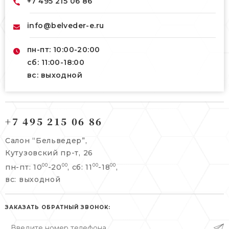
+7 495 215 06 86
info@belveder-e.ru
пн-пт: 10:00-20:00
сб: 11:00-18:00
вс: выходной
121165, г. Москва,
121165, г. Москва,
Кутузовский пр-т, 26
+7 495 215 06 86
Берсеневский переулок, 3/10с7
+7 495 215 06 86
Салон “Бельведер”,
+7 495 477 45 43
Кутузовский пр-т, 26
info@belveder-e.ru
пн-пт: 10
-20
, сб: 11
-18
,
00
00
00
00
info@belveder-e.ru
вс: выходной
пн-пт: 10:00-20:00
пн-пт: 10:00-19:00
сб, вс: выходной
сб: выходной
ЗАКАЗАТЬ ОБРАТНЫЙ ЗВОНОК:
вс: выходной