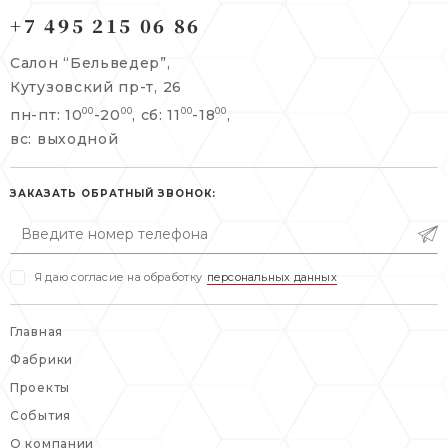
121165, г. Москва,
Кутузовский пр-т, 26
+7 495 215 06 86
Берсеневский переулок, 3/10с7
+7 495 215 06 86
Салон “Бельведер”,
+7 495 477 45 43
Кутузовский пр-т, 26
info@belveder-e.ru
пн-пт: 10
-20
, сб: 11
-18
,
00
00
00
00
info@belveder-e.ru
вс: выходной
пн-пт: 10:00-20:00
пн-пт: 10:00-19:00
сб, вс: выходной
сб: выходной
ЗАКАЗАТЬ ОБРАТНЫЙ ЗВОНОК:
вс: выходной
Я даю согласие на обработку
персональных данных
Главная
Фабрики
Проекты
События
О компании