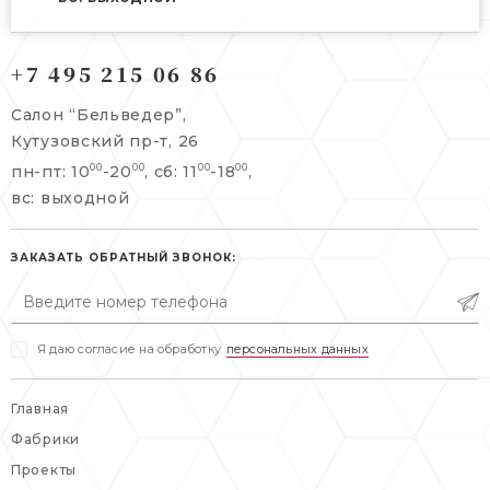
121165, г. Москва,
+7 495 215 06 86
121165, г. Москва,
Кутузовский пр-т, 26
Берсеневский переулок, 3/10с7
Салон “Бельведер”,
+7 495 215 06 86
Кутузовский пр-т, 26
+7 495 477 45 43
пн-пт: 10
-20
, сб: 11
-18
,
00
00
00
00
info@belveder-e.ru
info@belveder-e.ru
вс: выходной
пн-пт: 10:00-20:00
пн-пт: 10:00-19:00
сб, вс: выходной
ЗАКАЗАТЬ ОБРАТНЫЙ ЗВОНОК:
сб: выходной
вс: выходной
Я даю согласие на обработку
персональных данных
Главная
Фабрики
Проекты