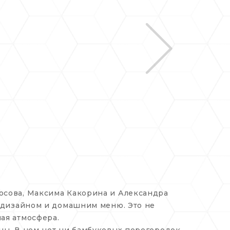
осова, Максима Какорина и Александра
м дизайном и домашним меню. Это не
ая атмосфера.
ны. В нем нет ни бамбуковых перегородок,