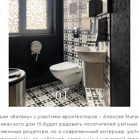
01
/
20
и «Ватель» с участием архитекторов ‒ Алексея Матр
триевского дом 15 будет радовать посетителей уютны
ирменным рецептам, но и современный интерьер, уютн
тказавшись от шаблонов, связанных с культурой стра