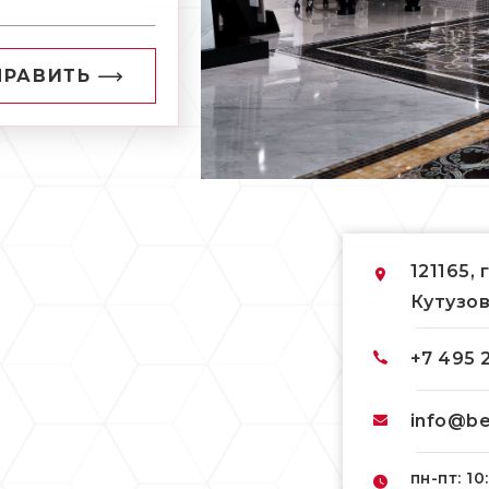
ПРАВИТЬ
121165, 
Кутузов
+7 495 
info@be
пн-пт: 10