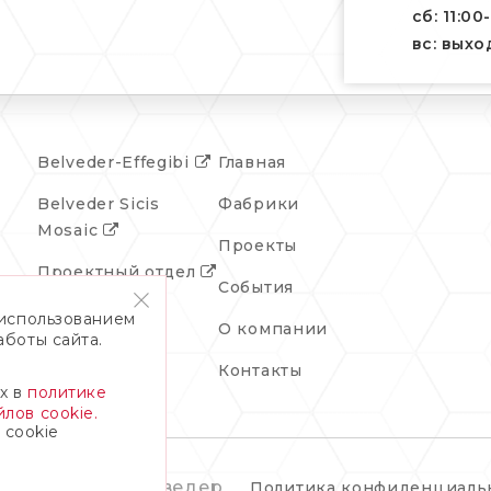
сб: 11:00
вс: вых
Belveder-Effegibi
Главная
Belveder Sicis
Фабрики
Mosaic
Проекты
Проектный отдел
События
 использованием
О компании
аботы сайта.
Контакты
х в
политике
лов cookie.
 cookie
© 2026 Бельведер
Политика конфиденциаль