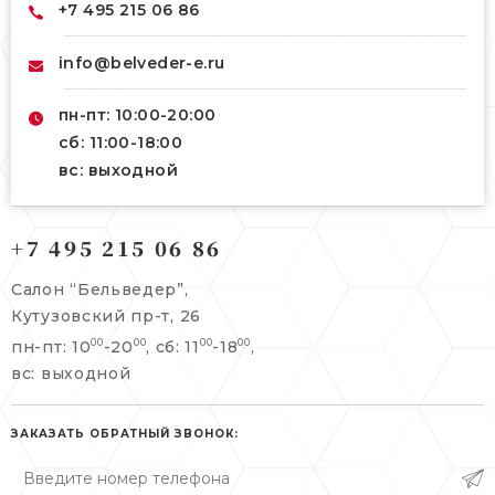
+7 495 215 06 86
info@belveder-e.ru
пн-пт: 10:00-20:00
сб: 11:00-18:00
вс: выходной
121165, г. Москва,
+7 495 215 06 86
121165, г. Москва,
Кутузовский пр-т, 26
Берсеневский переулок, 3/10с7
Салон “Бельведер”,
+7 495 215 06 86
Кутузовский пр-т, 26
+7 495 477 45 43
пн-пт: 10
-20
, сб: 11
-18
,
00
00
00
00
info@belveder-e.ru
info@belveder-e.ru
вс: выходной
пн-пт: 10:00-20:00
пн-пт: 10:00-19:00
сб, вс: выходной
ЗАКАЗАТЬ ОБРАТНЫЙ ЗВОНОК:
сб: выходной
вс: выходной