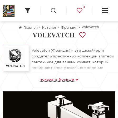
0
Volevatch
Главная
Каталог
Франция
VOLEVATCH
Volevatch (Франция) – это дизайнер и
создатель престижных коллекций элитной
сантехники для ванных комнат, который
применяет свое уникальное видение
искусства ванных комнат с 1975 года.
показать больше
Каждое новое произведение искусства,
будь то изготовленное на заказ,
стандартное или уникальное, празднуется
как благоговейная дань уважения
престижному прошлому, которое в
мельчайших деталях тщательно
соблюдается в соответствии с кодексом