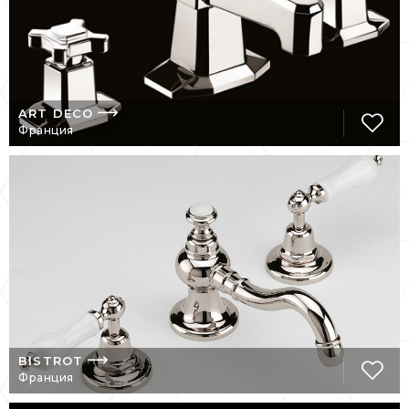
абсолютного совершенства, не
подчиняющегося диктатам
современности. Руки мастера-
ремесленника лепят и полируют шедевр.
Каждое изделие подвергается особой
тщательности при производстве, когда
ART DECO
литейщики, сварщики, слесари,
Франция
полировщики и граверы формируют и
лепят, деликатно и точно, каждый элемент
ювелирного и серебряного искусства,
сочетающего эстетику с эргономикой.
Volevatch превращает дизайн сантехники в
настоящее искусство. Каждое творение
дает возможность защитить вековое ноу-
хау, отмеченное хорошо продуманным
видением, прославляя красоту и
функциональность.
BISTROT
Франция
НЕМНОГО ИСТОРИИ