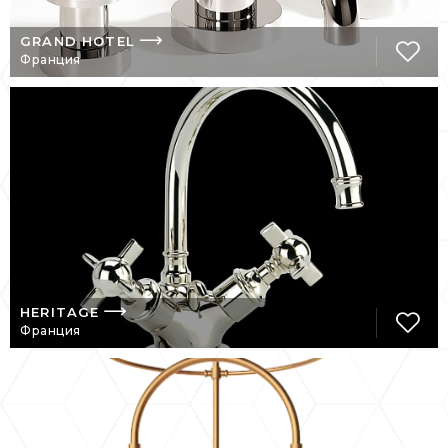
элементами французского стиля 19 века.
GRAND HOTEL
Убедившись в том, что он нашел свой путь,
Франция
Серж Волеватч приступает к реставрации,
но также и к созданию оригинальной
сантехники. Все они созданы по образцам
искусства с величайшим уважением к
традиционным французским ремеслам. Так
родился Maison Volevatch. Во времена,
когда глобализация делает все более
трудным утверждение сильной
идентичности и, кроме того,
высококачественного традиционного
производства, Серж Волеватч занимается
HERITAGE
производством французских изделий на
Франция
своих собственных фабриках, и его
поставляют лучшие французские
стеклодувы и мастера по бронзе.
Высокие стандарты принесли
многочисленные Volevatch награды,