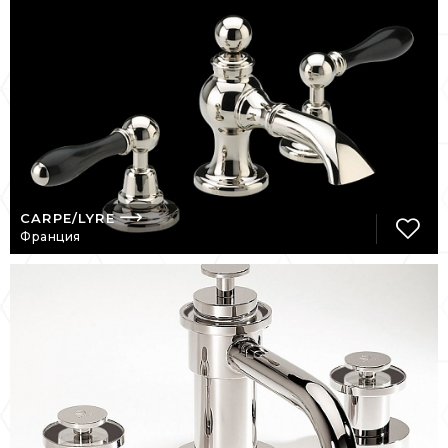
Из-за своего русского происхождения
Серж Волеватч сохранил свое имя и
исключительный вкус к французскому
искусству и культуре. Именно в 70-е годы,
бродя по блошиным рынкам, он
обнаруживает сказочные санитарные
творения, обреченное на исчезновение.
Прислушиваясь к своим инстинктам, он
берется за восстановление и улучшение
CARPE/LYRE
этих старинных сантехнических приборов
Франция
и ванн. Таким образом, он приобретает
исключительные энциклопедические
знания, которые он использует, создав
свой первый проект: «Экстатическая
ванна» – намек от энтузиаста, решившего
удивить. Именно тогда его ждет
решающая встреча со звездным танцором
Рудольфом Нуреевым. Последний просит
его спроектировать для него ванную
комнату, полностью оборудованную