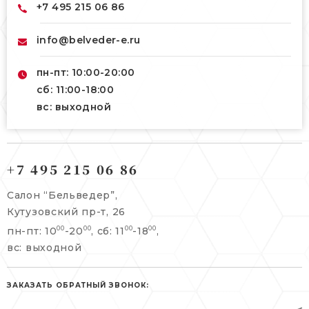
+7 495 215 06 86
info@belveder-e.ru
пн-пт: 10:00-20:00
сб: 11:00-18:00
вс: выходной
121165, г. Москва,
121165, г. Москва,
Кутузовский пр-т, 26
+7 495 215 06 86
Берсеневский переулок, 3/10с7
+7 495 215 06 86
Салон “Бельведер”,
+7 495 477 45 43
Кутузовский пр-т, 26
info@belveder-e.ru
пн-пт: 10
-20
, сб: 11
-18
,
00
00
00
00
info@belveder-e.ru
вс: выходной
пн-пт: 10:00-20:00
пн-пт: 10:00-19:00
сб, вс: выходной
сб: выходной
ЗАКАЗАТЬ ОБРАТНЫЙ ЗВОНОК:
вс: выходной