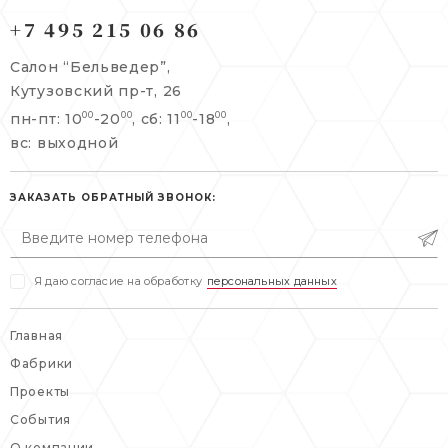
121165, г. Москва,
+7 495 215 06 86
121165, г. Москва,
Кутузовский пр-т, 26
Берсеневский переулок, 3/10с7
Салон “Бельведер”,
+7 495 215 06 86
Кутузовский пр-т, 26
+7 495 477 45 43
пн-пт: 10
-20
, сб: 11
-18
,
00
00
00
00
info@belveder-e.ru
info@belveder-e.ru
вс: выходной
пн-пт: 10:00-20:00
пн-пт: 10:00-19:00
сб, вс: выходной
ЗАКАЗАТЬ ОБРАТНЫЙ ЗВОНОК:
сб: выходной
вс: выходной
Я даю согласие на обработку
персональных данных
Главная
Фабрики
Проекты
События
О компании