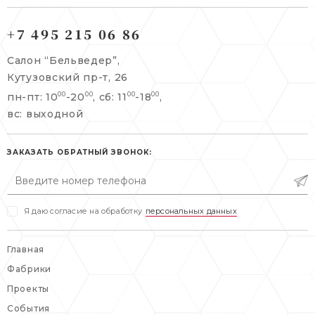
121165, г. Москва,
121165, г. Москва,
Кутузовский пр-т, 26
+7 495 215 06 86
Берсеневский переулок, 3/10с7
+7 495 215 06 86
Салон “Бельведер”,
+7 495 477 45 43
Кутузовский пр-т, 26
info@belveder-e.ru
пн-пт: 10
-20
, сб: 11
-18
,
00
00
00
00
info@belveder-e.ru
вс: выходной
пн-пт: 10:00-20:00
пн-пт: 10:00-19:00
сб, вс: выходной
сб: выходной
ЗАКАЗАТЬ ОБРАТНЫЙ ЗВОНОК:
вс: выходной
Я даю согласие на обработку
персональных данных
Главная
Фабрики
Проекты
События