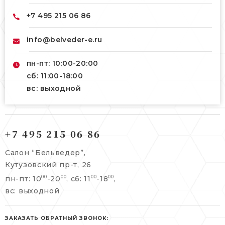
+7 495 215 06 86
info@belveder-e.ru
пн-пт: 10:00-20:00
сб: 11:00-18:00
вс: выходной
121165, г. Москва,
121165, г. Москва,
Кутузовский пр-т, 26
+7 495 215 06 86
Берсеневский переулок, 3/10с7
+7 495 215 06 86
Салон “Бельведер”,
+7 495 477 45 43
Кутузовский пр-т, 26
info@belveder-e.ru
пн-пт: 10
-20
, сб: 11
-18
,
00
00
00
00
info@belveder-e.ru
вс: выходной
пн-пт: 10:00-20:00
пн-пт: 10:00-19:00
сб, вс: выходной
сб: выходной
ЗАКАЗАТЬ ОБРАТНЫЙ ЗВОНОК: