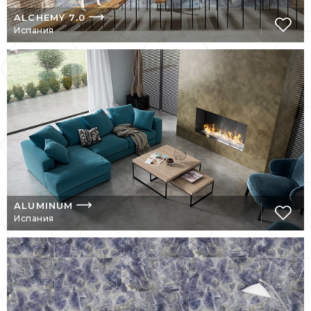
эстетический уровень.
ALCHEMY 7.0
Испания
Дизайн, технологии, экологичность – таков
девиз этой замечательной фабрики
.
ALUMINUM
Испания