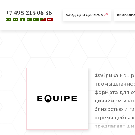
+7 495 215 06 86
ВХОД ДЛЯ ДИЛЕРОВ
ВИЗУАЛИ
пн
вт
ср
чт
пт
сб
вс
Фабрика Equipe
промышленност
формата для о
дизайном и вы
близостью и г
стремящейся к
предлагает ши
жилых и комме