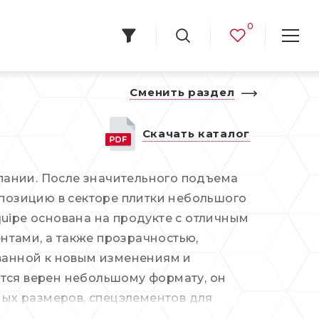
0
Сменить раздел
Скачать каталог
спании. После значительного подъема
озицию в секторе плитки небольшого
uipe основана на продукте с отличным
нтами, а также прозрачностью,
ованной к новым изменениям и
ется верен небольшому формату, он
ых размеров, спецэлементов для