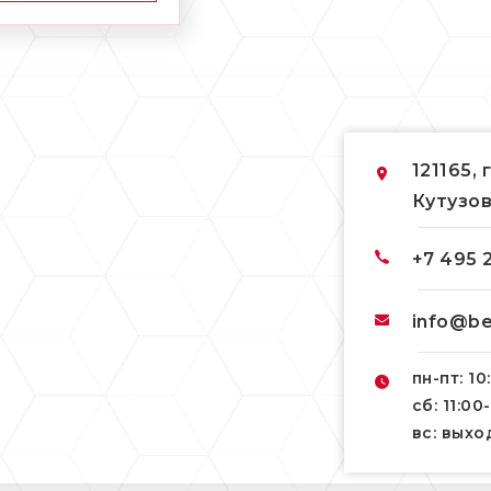
121165, 
Кутузов
+7 495 
info@be
пн-пт: 10
сб: 11:00
вс: вых