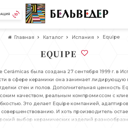
ЗАЦИЯ
Equipe
Главная
Каталог
Испания
EQUIPE
 Cerámicas была создана 27 сентября 1999 г. в И
и в сфере керамики она занимает лидирующую п
тделки стен и полов. Дополнительная ценность Eq
соким качеством, реальным компромиссом с клие
ибкостью. Это делает Equipe компанией, адаптир
 совершенствованию. И хоть производитель оста
рокий выбор керамических изделий разнообразн
рческих интерьеров.