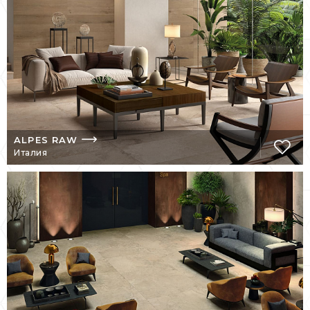
разработки. Продукция экспортируется в
25 стран, и этот список постоянно
расширяется. Салон «Бельведер»
предлагает Вам ознакомиться с огромным
ассортиментом и купить современные
материалы, сочетающие изысканную
эстетику и высокие технические
характеристики.
ALPES RAW
Италия
ИСТОРИЯ БРЕНДА
Созданная в 1992 г. фабрика АВК
поглотила производство Edera, получив
наработки по изготовлению
высококачественной настенной плитки.
Материалы отличались износостойкостью,
прочностью, подчеркнуто сдержанным
дизайном. Однако, конец прошлого
столетия стал переломным для