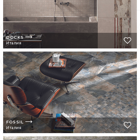
Hard Koll.
Философия ABK GROUP заключается в
способности заново изобретать себя,
следуя эволюции вкуса и рынка: именно
DOCKS
поэтому компания способна
Италия
удовлетворить все требования дизайна.
Керамические коллекции ABK GROUP
составляют декоративную линейку цветов,
размеров, поверхностей, отделки и
декораций, с помощью которых можно
бесконечно преумножать выразительные
возможности керамогранита АВК в любом
предполагаемом использовании.
АВК – КЕРАМОГРАНИТ
ДЛЯ ЛЮБЫХ НУЖД
FOSSIL
Италия
Плитка АВК – это широкоформатные