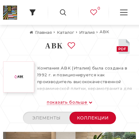
0
ABK
Главная
Каталог
Италия
ABK
Компания ABK (Италия) была создана в
1992 г. и позиционируется как
производитель высококачественной
керамической плитки, керамогранита для
облицовки стен, полов. Фабрика ABK
показать больше
входит в десятку лучших итальянских
производителей, специализирующихся на
керамике. Достичь таких высот за
ЭЛЕМЕНТЫ
КОЛЛЕКЦИИ
короткое время помогли своевременные
инвестиции в производство,
инновационные технологии, собственные