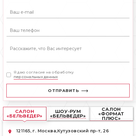
керамогранита, гибкость натурального
материала, эстетику облицовочной
плитки. Плитка под камень – это
насыщенные жемчужные цвета,
подчеркивающие благородство и
великолепие каменной породы.
Большой запас прочности,
устойчивость к нагрузкам.
Популярные коллекции керамогранита,
новинки АВК вы можете купить в Москве в
Я даю согласие на обработку
нашем магазине «Бельведер» по выгодной
персональных данных
цене. Позвоните нашему менеджеру – он
свяжется с вами и даст всю
ОТПРАВИТЬ
исчерпывающую информацию по
интересующим вас вопросам.
САЛОН
САЛОН
ШОУ-РУМ
«ФОРМАТ
«БЕЛЬВЕДЕР»
«БЕЛЬВЕДЕР»
ПЛЮС»
121165, г. Москва,
Кутузовский пр-т, 26