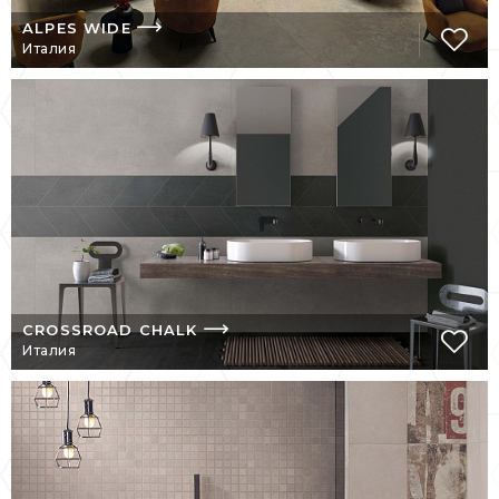
производителей керамики. Покупателям
ALPES WIDE
необходим был новый продукт,
Италия
характеризующийся не только высокими
эксплуатационными показателями, но и
изысканным видом.
Компания стремительно развивалась:
модернизация производств, инвестиции в
новые технологии. Сейчас АВК –
обладатель мощных производственных
линий, на которых изготавливаются плитки
разного формата, включая современные
крупноформатные плиты размером
320х160 см.
CROSSROAD CHALK
Италия
ABK Ceramiche возглавляет одноименную
группу ABK GROUP, в которую входят
такие бренды, как:
Flaviker
;
Ariana
;