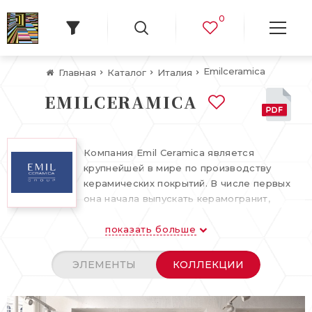
0
Emilceramica
Главная
Каталог
Италия
EMILCERAMICA
Компания Emil Ceramica является
крупнейшей в мире по производству
керамических покрытий. В числе первых
она начала выпускать керамогранит,
быстро приобретший популярность среди
показать больше
покупателей. В огромном ассортименте
Emil Ceramica помимо керамогранита – все
виды керамической плитки (напольной и
ЭЛЕМЕНТЫ
КОЛЛЕКЦИИ
облицовочной), мозаика для всех типов
поверхностей великолепного качества.