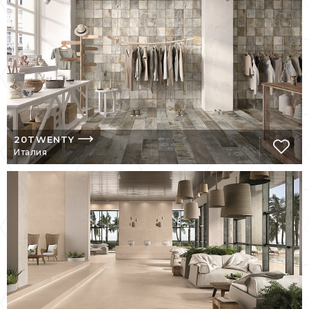
С 1961 года, когда была основана
компания, именно качеству всегда
уделялось первостепенное внимание.
Многоуровневый технический контроль
исключает попадание на склад готовой
продукции даже намека на брак.
Репутация Emil Ceramica в мире настолько
высока, что она пользуется абсолютным
доверием, как своих торговых партнеров,
так и миллионов покупателей.
20TWENTY
Италия
Все виды керамических поверхностей Emil
Ceramica выпускаются коллекциями,
детально проработанными художниками
фабрики. Плитки каждой коллекции
идеально сочетаются по фактуре и цвету,
что способствует созданию гармоничного
завершенного интерьера в вашем доме. И
ничего удивительного в этом нет, потому
что над ним поработали лучшие мастера
своего дела – высокопрофессиональные