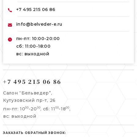
+7 495 215 06 86
info@belveder-e.ru
пн-пт: 10:00-20:00
сб: 11:00-18:00
вс: выходной
121165, г. Москва,
121165, г. Москва,
Кутузовский пр-т, 26
+7 495 215 06 86
Берсеневский переулок, 3/10с7
+7 495 215 06 86
Салон “Бельведер”,
+7 495 477 45 43
Кутузовский пр-т, 26
info@belveder-e.ru
пн-пт: 10
-20
, сб: 11
-18
,
00
00
00
00
info@belveder-e.ru
вс: выходной
пн-пт: 10:00-20:00
пн-пт: 10:00-19:00
сб, вс: выходной
сб: выходной
ЗАКАЗАТЬ ОБРАТНЫЙ ЗВОНОК: