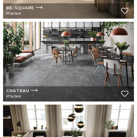
дизайнеры компании Emil Ceramica.
BE-SQUARE
Идеи, лежащие в основе создания
Италия
коллекций подчинены одной главной цели
– помогать созданию оригинальных
интерьеров, созвучных характеру и
настроению людей. Очарование и
изысканность, которые придает
пространству продукция фабрики,
присущи каждой ее коллекции, потому что
они создаются с любовью и глубоким
знанием дела.
Коллекция учитывает не только
разнообразные вкусы своих клиентов, но и
CHATEAU
различные взгляды на мир, присущие
Италия
современному обществу потребления.
Яркость и сдержанность, строгая классика
и элегантный модерн, венецианская
роскошь и пастельная прозрачность и
многое другое, отраженное в коллекциях
производителя, - способ выражения