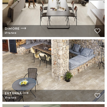
людьми своего отношения к многоликой
жизни. Emil Ceramica – лишь одно из
средств выражения человеческой
сущности.
DIMORE
Италия
EXTERNA
Италия