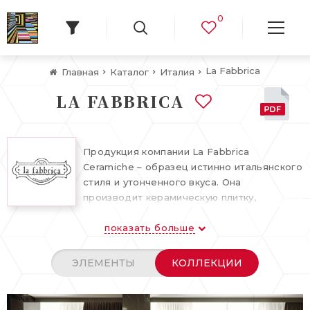
0
La Fabbrica
Главная
Каталог
Италия
LA FABBRICA
Продукция компании La Fabbrica
Ceramiche – образец истинно итальянского
стиля и утонченного вкуса. Она
производит керамическую плитку,
керамогранит и мозаику высочайшего
показать больше
качества и богатейшего по декору и
размерам ассортимента.
ЭЛЕМЕНТЫ
КОЛЛЕКЦИИ
За 10 лет, прошедшие с момента
основания компании, марка завоевала
признание на всех континентах. Ее