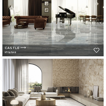
предприятия располагаются в городе
Фаэнца, центре фаянсовой индустрии
Италии, и входят в финансовую компанию
Dafin, которой владеет семья
аристократов Дагостино.
Керамическая плитка la
fabbrica
La Fabbrica ведет исследования в области
CASTLE
создания новых технологий, материалов,
Италия
повышения эстетических качеств и
технических стандартов продукции.
Весь технологический процесс подчинен
строжайшим экологическим нормам.
В коллекциях этого производителя
воплощены практически все современные
тенденции дизайна керамических
поверхностей. Здесь – и имитация
натурального камня, и застывшей