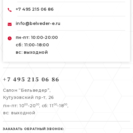
+7 495 215 06 86
info@belveder-e.ru
пн-пт: 10:00-20:00
сб: 11:00-18:00
вс: выходной
121165, г. Москва,
121165, г. Москва,
Кутузовский пр-т, 26
+7 495 215 06 86
Берсеневский переулок, 3/10с7
+7 495 215 06 86
Салон “Бельведер”,
+7 495 477 45 43
Кутузовский пр-т, 26
info@belveder-e.ru
пн-пт: 10
-20
, сб: 11
-18
,
00
00
00
00
info@belveder-e.ru
вс: выходной
пн-пт: 10:00-20:00
пн-пт: 10:00-19:00
сб, вс: выходной
сб: выходной
ЗАКАЗАТЬ ОБРАТНЫЙ ЗВОНОК: