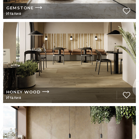
вулканической лавы, и теплые пастельные
GEMSTONE
тона, и блеск платины, серебра и бронзы, и
Италия
инкрустации драгоценными и
полудрагоценными камнями, и отделка
стеклом или хрусталем, и классический
орнамент, и декор в стиле модерн, и
минимализм, и эклектика, и разнообразие
поверхностей (полированная, матовая,
фактурная, гладкая), и пр.
Респектабельность, шик, благородство,
элегантность, шарм – вот точные
характеристики интерьеров,
декорированных керамогранитом и
HONEY WOOD
плиткой.
Италия
Продукция компании используется для
декорирования не только внутренних
жилых, офисных и коммерческих
помещений, она – великолепное
украшение для фасадов зданий,
тротуаров, садовых и парковых дорожек.