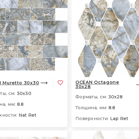
OCEAN Octagone
 Muretto 30x30
30x28
ы, см:
30x30
Форматы, см:
30x28
а, мм:
8.8
Толщина, мм:
8.8
хности:
Nat Ret
Поверхности:
Lap Ret