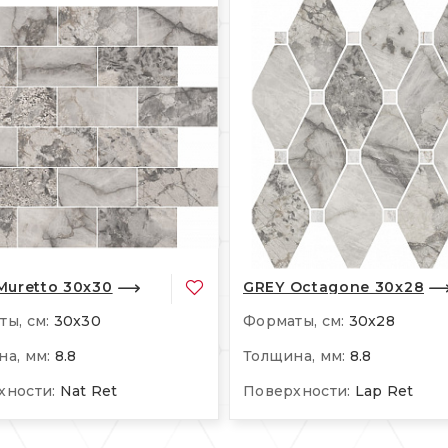
Muretto 30x30
GREY Octagone 30x28
ы, см:
30x30
Форматы, см:
30x28
а, мм:
8.8
Толщина, мм:
8.8
хности:
Nat Ret
Поверхности:
Lap Ret