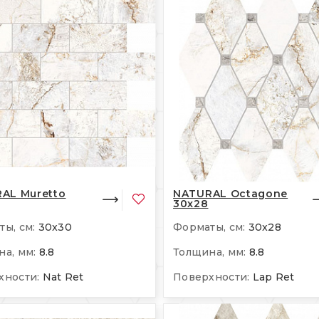
AL Muretto
NATURAL Octagone
30x28
ы, см:
30x30
Форматы, см:
30x28
а, мм:
8.8
Толщина, мм:
8.8
хности:
Nat Ret
Поверхности:
Lap Ret