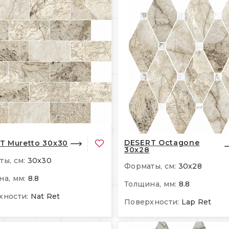
DESERT Octagone
T Muretto 30x30
30x28
ы, см:
30x30
Форматы, см:
30x28
а, мм:
8.8
Толщина, мм:
8.8
хности:
Nat Ret
Поверхности:
Lap Ret