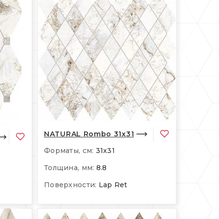
NATURAL Rombo 31x31
Форматы, см:
31x31
Толщина, мм:
8.8
Поверхности:
Lap Ret