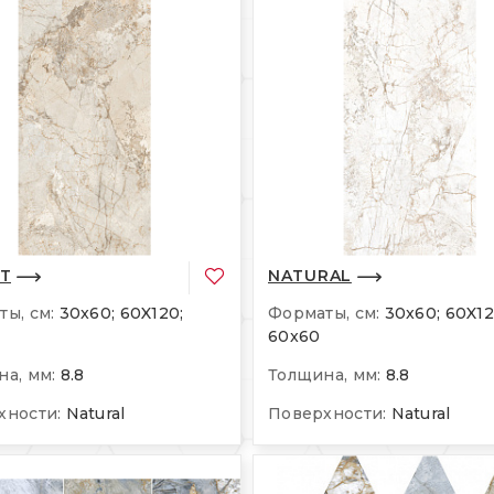
T
NATURAL
ы, см:
30x60; 60X120;
Форматы, см:
30x60; 60X12
60x60
а, мм:
8.8
Толщина, мм:
8.8
хности:
Natural
Поверхности:
Natural