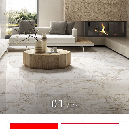
01
/
03