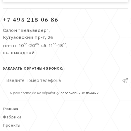
121165, г. Москва,
121165, г. Москва,
Кутузовский пр-т, 26
+7 495 215 06 86
Берсеневский переулок, 3/10с7
+7 495 215 06 86
Салон “Бельведер”,
+7 495 477 45 43
Кутузовский пр-т, 26
info@belveder-e.ru
пн-пт: 10
-20
, сб: 11
-18
,
00
00
00
00
info@belveder-e.ru
вс: выходной
пн-пт: 10:00-20:00
пн-пт: 10:00-19:00
сб, вс: выходной
сб: выходной
ЗАКАЗАТЬ ОБРАТНЫЙ ЗВОНОК:
вс: выходной
Я даю согласие на обработку
персональных данных
Главная
Фабрики
Проекты