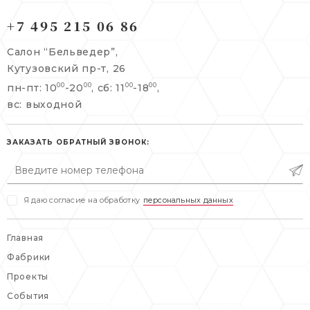
121165, г. Москва,
121165, г. Москва,
Кутузовский пр-т, 26
+7 495 215 06 86
Берсеневский переулок, 3/10с7
+7 495 215 06 86
Салон “Бельведер”,
+7 495 477 45 43
Кутузовский пр-т, 26
info@belveder-e.ru
пн-пт: 10
-20
, сб: 11
-18
,
00
00
00
00
info@belveder-e.ru
вс: выходной
пн-пт: 10:00-20:00
пн-пт: 10:00-19:00
сб, вс: выходной
сб: выходной
ЗАКАЗАТЬ ОБРАТНЫЙ ЗВОНОК:
вс: выходной
Я даю согласие на обработку
персональных данных
Главная
Фабрики
Проекты
События