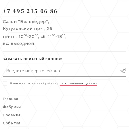
121165, г. Москва,
121165, г. Москва,
Кутузовский пр-т, 26
+7 495 215 06 86
Берсеневский переулок, 3/10с7
+7 495 215 06 86
Салон “Бельведер”,
+7 495 477 45 43
Кутузовский пр-т, 26
info@belveder-e.ru
пн-пт: 10
-20
, сб: 11
-18
,
00
00
00
00
info@belveder-e.ru
вс: выходной
пн-пт: 10:00-20:00
пн-пт: 10:00-19:00
сб, вс: выходной
сб: выходной
ЗАКАЗАТЬ ОБРАТНЫЙ ЗВОНОК:
вс: выходной
Я даю согласие на обработку
персональных данных
Главная
Фабрики
Проекты
События