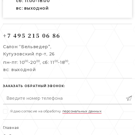
сб: 11:00-18:00
вс: выходной
121165, г. Москва,
121165, г. Москва,
Кутузовский пр-т, 26
+7 495 215 06 86
Берсеневский переулок, 3/10с7
+7 495 215 06 86
Салон “Бельведер”,
+7 495 477 45 43
Кутузовский пр-т, 26
info@belveder-e.ru
пн-пт: 10
-20
, сб: 11
-18
,
00
00
00
00
info@belveder-e.ru
вс: выходной
пн-пт: 10:00-20:00
пн-пт: 10:00-19:00
сб, вс: выходной
сб: выходной
ЗАКАЗАТЬ ОБРАТНЫЙ ЗВОНОК:
вс: выходной
Я даю согласие на обработку
персональных данных
Главная