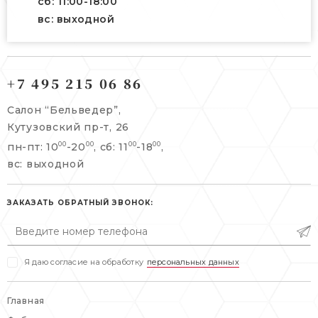
сб: 11:00-18:00
вс: выходной
121165, г. Москва,
121165, г. Москва,
Кутузовский пр-т, 26
+7 495 215 06 86
Берсеневский переулок, 3/10с7
+7 495 215 06 86
Салон “Бельведер”,
+7 495 477 45 43
Кутузовский пр-т, 26
info@belveder-e.ru
пн-пт: 10
-20
, сб: 11
-18
,
00
00
00
00
info@belveder-e.ru
вс: выходной
пн-пт: 10:00-20:00
пн-пт: 10:00-19:00
сб, вс: выходной
сб: выходной
ЗАКАЗАТЬ ОБРАТНЫЙ ЗВОНОК:
вс: выходной
Я даю согласие на обработку
персональных данных
Главная