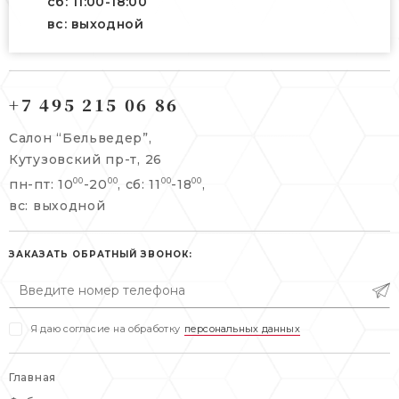
сб: 11:00-18:00
вс: выходной
121165, г. Москва,
121165, г. Москва,
Кутузовский пр-т, 26
+7 495 215 06 86
Берсеневский переулок, 3/10с7
+7 495 215 06 86
Салон “Бельведер”,
+7 495 477 45 43
Кутузовский пр-т, 26
info@belveder-e.ru
пн-пт: 10
-20
, сб: 11
-18
,
00
00
00
00
info@belveder-e.ru
вс: выходной
пн-пт: 10:00-20:00
пн-пт: 10:00-19:00
сб, вс: выходной
сб: выходной
ЗАКАЗАТЬ ОБРАТНЫЙ ЗВОНОК:
вс: выходной
Я даю согласие на обработку
персональных данных
Главная