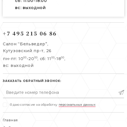
сб: 11:00-18:00
вс: выходной
121165, г. Москва,
121165, г. Москва,
Кутузовский пр-т, 26
+7 495 215 06 86
Берсеневский переулок, 3/10с7
+7 495 215 06 86
Салон “Бельведер”,
+7 495 477 45 43
Кутузовский пр-т, 26
info@belveder-e.ru
пн-пт: 10
-20
, сб: 11
-18
,
00
00
00
00
info@belveder-e.ru
вс: выходной
пн-пт: 10:00-20:00
пн-пт: 10:00-19:00
сб, вс: выходной
сб: выходной
ЗАКАЗАТЬ ОБРАТНЫЙ ЗВОНОК:
вс: выходной
Я даю согласие на обработку
персональных данных
Главная