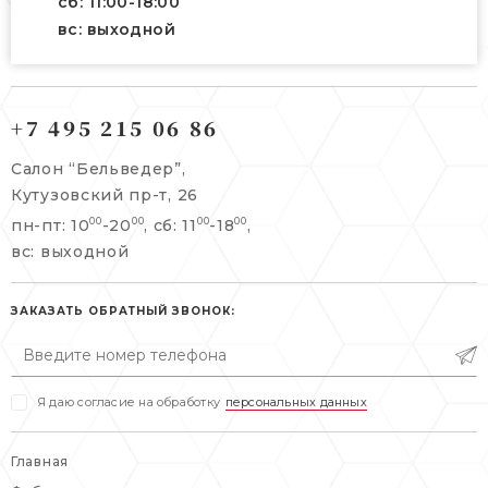
сб: 11:00-18:00
вс: выходной
121165, г. Москва,
121165, г. Москва,
Кутузовский пр-т, 26
+7 495 215 06 86
Берсеневский переулок, 3/10с7
+7 495 215 06 86
Салон “Бельведер”,
+7 495 477 45 43
Кутузовский пр-т, 26
info@belveder-e.ru
пн-пт: 10
-20
, сб: 11
-18
,
00
00
00
00
info@belveder-e.ru
вс: выходной
пн-пт: 10:00-20:00
пн-пт: 10:00-19:00
сб, вс: выходной
сб: выходной
ЗАКАЗАТЬ ОБРАТНЫЙ ЗВОНОК:
вс: выходной
Я даю согласие на обработку
персональных данных
Главная