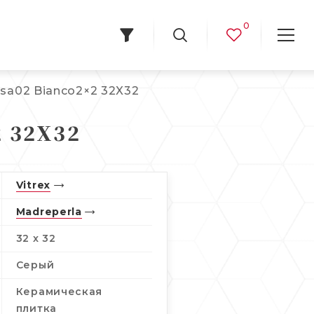
0
Csa02 Bianco2×2 32X32
 32X32
Vitrex
Madreperla
32 x 32
Серый
Керамическая
плитка