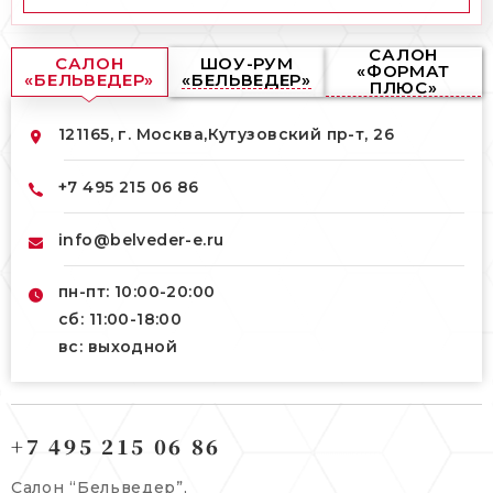
САЛОН
САЛОН
ШОУ-РУМ
«ФОРМАТ
«БЕЛЬВЕДЕР»
«БЕЛЬВЕДЕР»
ПЛЮС»
121165, г. Москва,
Кутузовский пр-т, 26
+7 495 215 06 86
info@belveder-e.ru
пн-пт: 10:00-20:00
сб: 11:00-18:00
вс: выходной
121165, г. Москва,
121165, г. Москва,
Кутузовский пр-т, 26
+7 495 215 06 86
Берсеневский переулок, 3/10с7
+7 495 215 06 86
Салон “Бельведер”,