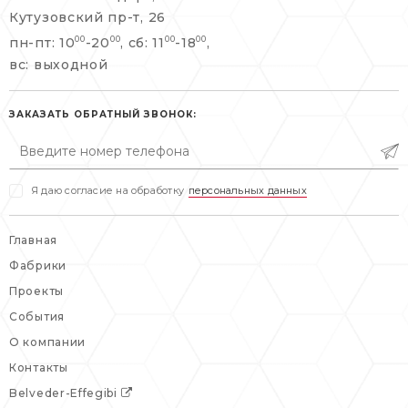
+7 495 477 45 43
Кутузовский пр-т, 26
info@belveder-e.ru
пн-пт: 10
-20
, сб: 11
-18
,
00
00
00
00
info@belveder-e.ru
вс: выходной
пн-пт: 10:00-20:00
пн-пт: 10:00-19:00
сб, вс: выходной
сб: выходной
ЗАКАЗАТЬ ОБРАТНЫЙ ЗВОНОК:
вс: выходной
Я даю согласие на обработку
персональных данных
Главная
Фабрики
Проекты
События
О компании
Контакты
Belveder-Effegibi