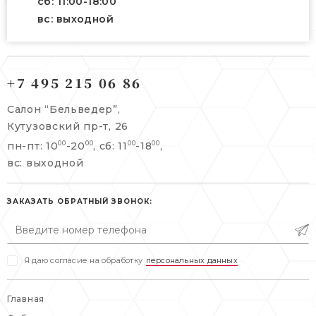
сб: 11:00-18:00
вс: выходной
121165, г. Москва,
121165, г. Москва,
Кутузовский пр-т, 26
+7 495 215 06 86
Берсеневский переулок, 3/10с7
+7 495 215 06 86
Салон “Бельведер”,
+7 495 477 45 43
Кутузовский пр-т, 26
info@belveder-e.ru
пн-пт: 10
-20
, сб: 11
-18
,
00
00
00
00
info@belveder-e.ru
вс: выходной
пн-пт: 10:00-20:00
пн-пт: 10:00-19:00
сб, вс: выходной
сб: выходной
ЗАКАЗАТЬ ОБРАТНЫЙ ЗВОНОК:
вс: выходной
Я даю согласие на обработку
персональных данных
Главная