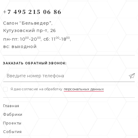
121165, г. Москва,
121165, г. Москва,
Кутузовский пр-т, 26
+7 495 215 06 86
Берсеневский переулок, 3/10с7
+7 495 215 06 86
Салон “Бельведер”,
+7 495 477 45 43
Кутузовский пр-т, 26
info@belveder-e.ru
пн-пт: 10
-20
, сб: 11
-18
,
00
00
00
00
info@belveder-e.ru
вс: выходной
пн-пт: 10:00-20:00
пн-пт: 10:00-19:00
сб, вс: выходной
сб: выходной
ЗАКАЗАТЬ ОБРАТНЫЙ ЗВОНОК:
вс: выходной
Я даю согласие на обработку
персональных данных
Главная
Фабрики
Проекты
События